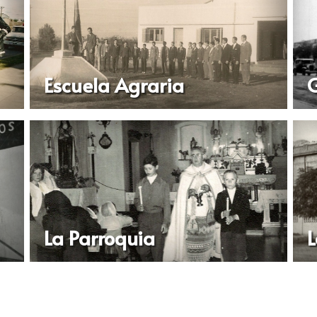
Escuela Agraria
G
La Parroquia
L