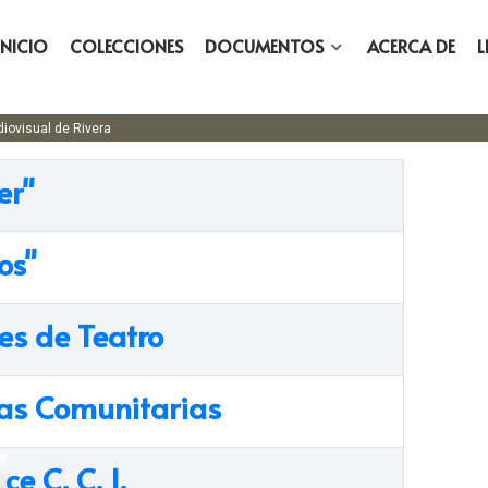
INICIO
COLECCIONES
DOCUMENTOS
ACERCA DE
L
udiovisual de Rivera
er"
os"
es de Teatro
as Comunitarias
ce C. C. I.