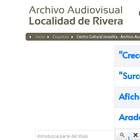
Inicio
Etiquetas
Centro Cultural Israelita - Archivo A
"Crec
"Surc
Afich
Arad
Introduzca parte del título
Balan